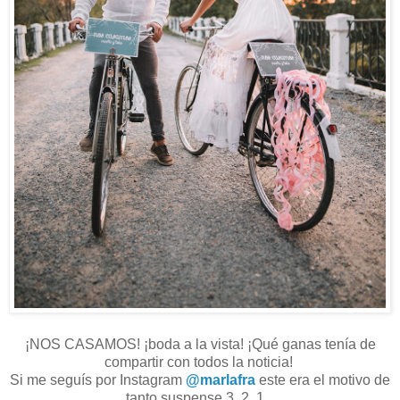
¡NOS CASAMOS! ¡boda a la vista! ¡Qué ganas tenía de
compartir con todos la noticia!
Si me seguís por Instagram
@marlafra
este era el motivo de
tanto suspense 3, 2, 1...