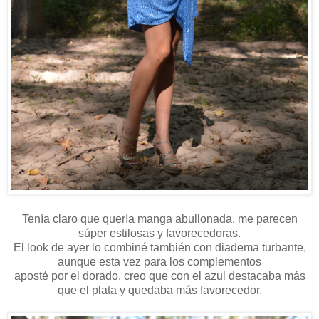
Tenía claro que quería manga abullonada, me parecen
súper estilosas y favorecedoras.
El look de ayer lo combiné también con diadema turbante,
aunque esta vez para los complementos
aposté por el dorado, creo que con el azul destacaba más
que el plata y quedaba más favorecedor.