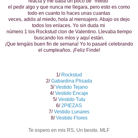
reacia y me daba un poco de "miedo"
el pedir algo y que nunca me llegara, pero esto es como
todo en cuanto lo haces unas cuantas
veces, adiós al miedo, hola al mensajero. Abajo os dejo
todos los enlaces. Yo sin duda mi
número 1 los Rockstud clon de Valentino. Llevaba tiempo
buscando los míos y aquí están.
¡Que tengáis buen fin de semana! Yo lo pasaré celebrando
el cumpleaños. ¡Feliz Finde!
1/
Rockstud
2/
Gabardina Plisada
3/
Vestido Tejano
4/
Vestido Encaje
5/
Vestido Tutu
6/
2PIEZAS
7/
Vestido Lunares
8/
Vestido Flores
Te espero en mis RS, Un besito. MLF