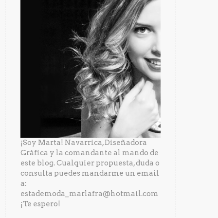
¡Soy Marta! Navarrica, Diseñadora
Gráfica y la comandante al mando de
este blog. Cualquier propuesta, duda o
consulta puedes mandarme un email
a:
estademoda_marlafra@hotmail.com
¡Te espero!