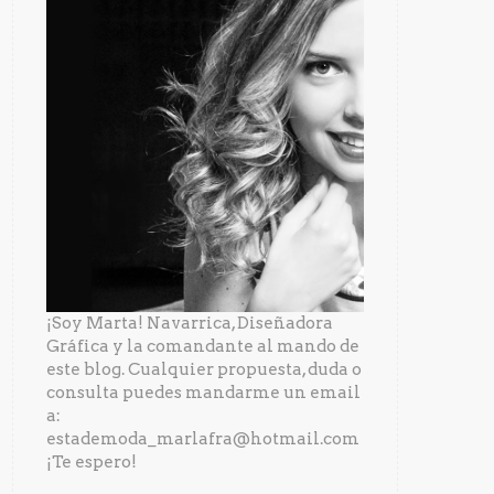
¡Soy Marta! Navarrica, Diseñadora
Gráfica y la comandante al mando de
este blog. Cualquier propuesta, duda o
consulta puedes mandarme un email
a:
estademoda_marlafra@hotmail.com
¡Te espero!