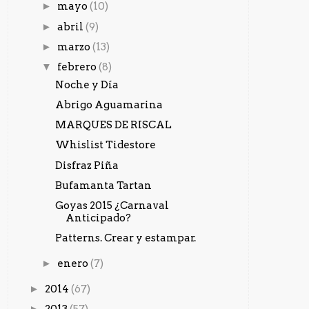
►
mayo
(10)
►
abril
(9)
►
marzo
(13)
▼
febrero
(8)
Noche y Día
Abrigo Aguamarina
MARQUES DE RISCAL
Whislist Tidestore
Disfraz Piña
Bufamanta Tartan
Goyas 2015 ¿Carnaval
Anticipado?
Patterns. Crear y estampar.
►
enero
(7)
►
2014
(67)
►