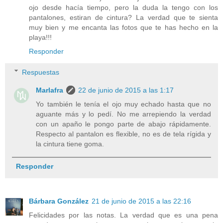
Conjunto 2 piezas: CHOIES
AQUÍ/HERE
¡Nos vemos el Martes con nuevo post!
Te espero en mis RS, Un besito. MLF