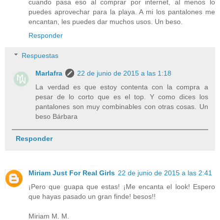
Marlafra
en
21:00:00
Compartir
6 comentarios:
Anónimo
21 de junio de 2015 a las 22:11
Muchas felicidades!!! :) A este conjunto le venía echando el
ojo desde hacía tiempo, pero la duda la tengo con los
pantalones, estiran de cintura? La verdad que te sienta
muy bien y me encanta las fotos que te has hecho en la
playa!!!
Responder
Respuestas
Marlafra
22 de junio de 2015 a las 1:17
Yo también le tenía el ojo muy echado hasta que no
aguante más y lo pedí. No me arrepiendo la verdad
con un apaño le pongo parte de abajo rápidamente.
Respecto al pantalon es flexible, no es de tela rígida y