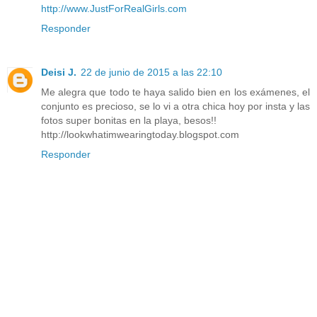
la cintura tiene goma.
Responder
Bárbara González
21 de junio de 2015 a las 22:16
Felicidades por las notas. La verdad que es una pena
cuando pasa eso al comprar por internet, al menos lo
puedes aprovechar para la playa. A mi los pantalones me
encantan, les puedes dar muchos usos. Un beso.
Responder
Respuestas
Marlafra
22 de junio de 2015 a las 1:18
La verdad es que estoy contenta con la compra a
pesar de lo corto que es el top. Y como dices los
pantalones son muy combinables con otras cosas. Un
beso Bárbara