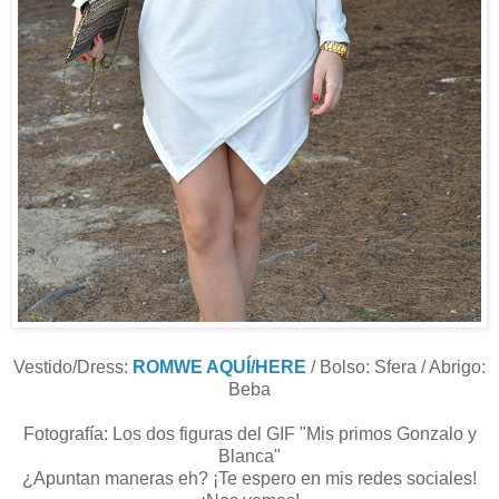
Vestido/Dress:
ROMWE AQUÍ/HERE
/ Bolso: Sfera / Abrigo:
Beba
Fotografía: Los dos figuras del GIF "Mis primos Gonzalo y
Blanca"
¿Apuntan maneras eh? ¡Te espero en mis redes sociales!