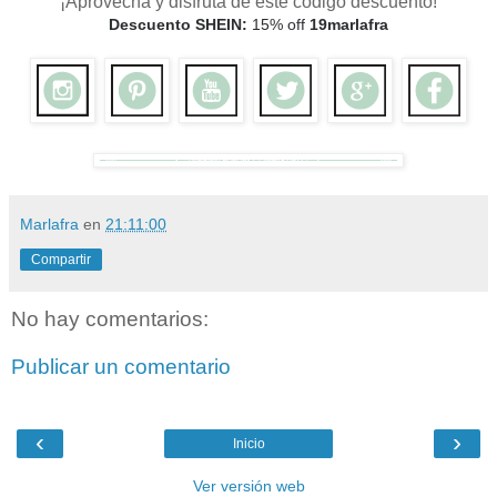
¡Aprovecha y disfruta de este código descuento!
Descuento SHEIN:
15% off
19marlafra
Marlafra
en
21:11:00
Compartir
No hay comentarios:
Publicar un comentario
‹
›
Inicio
Ver versión web